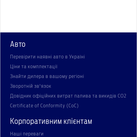
Авто
Перевірити наявні авто в Україні
Ціни та комплектації
Знайти дилера в вашому регіоні
Зворотній зв'язок
Довідник офіційних витрат палива та викидів СО2
Certificate of Conformity (CoC)
Корпоративним клієнтам
Наші переваги