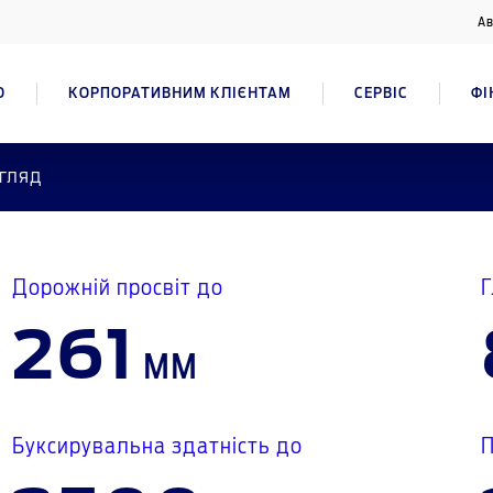
Ав
О
КОРПОРАТИВНИМ КЛІЄНТАМ
СЕРВІС
ФІ
гляд
Дорожній просвіт до
Г
261
мм
Буксирувальна здатність до
П