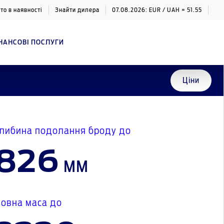
то в наявності
Знайти дилера
07.08.2026: EUR / UAH = 51.55
НАНСОВІ ПОСЛУГИ
Ціни
либина подолання броду до
826
мм
овна маса до