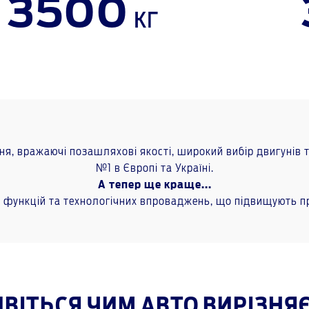
3500
кг
 вражаючі позашляхові якості, широкий вибір двигунів та 
№1 в Європі та Україні.
А тепер ще краще...
х функцій та технологічних впроваджень, що підвищують пр
ВІТЬСЯ ЧИМ АВТО ВИРІЗНЯ