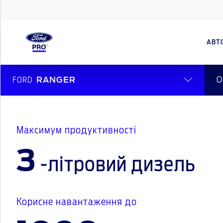
АВТ
О
FORD
RANGER
Максимум продуктивності
3
-літровий дизель
Корисне навантаження до